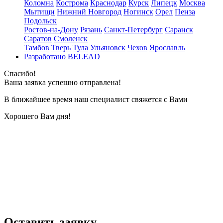
Коломна
Кострома
Краснодар
Курск
Липецк
Москва
Мытищи
Нижний Новгород
Ногинск
Орел
Пенза
Подольск
Ростов-на-Дону
Рязань
Санкт-Петербург
Саранск
Саратов
Смоленск
Тамбов
Тверь
Тула
Ульяновск
Чехов
Ярославль
Разработано BELEAD
Спасибо!
Ваша заявка успешно отправлена!
В ближайшее время наш специалист свяжется с Вами
Хорошего Вам дня!
Оставить заявку