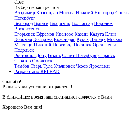
close
Выберите ваш регион
Владимир
Краснодар
Москва
Нижний Новгород
Санкт-
Петербург
Белгород
Брянск
Владимир
Волгоград
Воронеж
Воскресенск
Егорьевск
Ефремов
Иваново
Казань
Калуга
Клин
Коломна
Кострома
Краснодар
Курск
Липецк
Москва
Мытищи
Нижний Новгород
Ногинск
Орел
Пенза
Подольск
Ростов-на-Дону
Рязань
Санкт-Петербург
Саранск
Саратов
Смоленск
Тамбов
Тверь
Тула
Ульяновск
Чехов
Ярославль
Разработано BELEAD
Спасибо!
Ваша заявка успешно отправлена!
В ближайшее время наш специалист свяжется с Вами
Хорошего Вам дня!